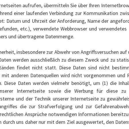
rnetseiten aufrufen, übermitteln Sie über Ihren Internetbro
hrend einer laufenden Verbindung zur Kommunikation zwis
t: Datum und Uhrzeit der Anforderung, Name der angeforder
 gefunden, etc.), verwendete Webbrowser und verwendetes B
ners und übertragene Datenmenge.
herheit, insbesondere zur Abwehr von Angriffsversuchen auf
Daten werden ausschließlich zu diesem Zweck und zu statis
änden findet nicht statt. Diese Daten sind nicht besti
mit anderen Datenquellen wird nicht vorgenommen und Rü
 Diese Daten werden vielmehr benötigt, um (1) die Inhalt
 unserer Internetseite sowie die Werbung für diese zu 
Systeme und der Technik unserer Internetseite zu gewährle
angriffes die zur Strafverfolgung und zur Gefahrenabwe
ilrechtlichen Ansprüche notwendigen Informationen bereitz
durch uns daher nur mit dem Ziel ausgewertet, den Datens