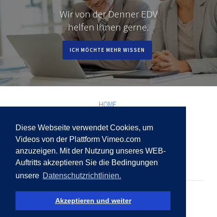
Wir von der Denner EDV
helfen Ihnen gerne.
ICH MÖCHTE MEHR WISSEN
HOME
UNTERNEHMEN
Diese Webseite verwendet Cookies, um
DIENSTLEISTUNG
Videos von der Plattform Vimeo.com
anzuzeigen. Mit der Nutzung unseres WEB-
BLOG
Auftritts akzeptieren Sie die Bedingungen
KONTAKT
unsere
Datenschutzrichtlinien.
Akzeptieren und weiter
Copyright © 2020 Denner EDV. Alle Rechte vorbehalten.
Datenschutz:
Impressum
Datenschutz