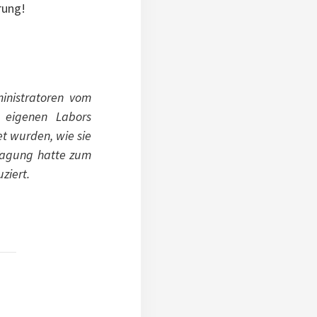
rung!
ministratoren vom
n eigenen Labors
t wurden, wie sie
 Tagung hatte zum
ziert.