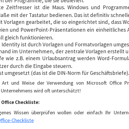
n der Programme, die sie bedienen.
te Zeitfresser ist die Maus. Windows und Programme
ße mit der Tastatur bedienen. Das ist definitiv schnelle
it Vorlagen gearbeitet, die so eingerichtet sind, dass
eien und PowerPoint-Präsentationen ein einheitliches
l gleich funktionieren.
 Identity ist durch Vorlagen und Formatvorlagen umges
emand im Unternehmen, der zentrale Vorlagen erstellt un
fe wie z.B. einem Urlaubsantrag werden Word-Formula
zer durch die Eingabe steuern.
st umgesetzt (das ist die DIN-Norm für Geschäftsbriefe)
r Art und Weise der Verwendung von Microsoft Office P
es Unternehmens wird oft unterschätzt!
 Office Checkliste:
genes Wissen überprüfen wollen oder einfach Ihr Untern
ffice-Checkliste