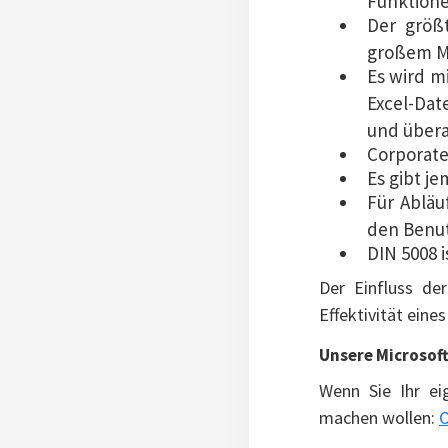
Funktione
Der größ
großem Ma
Es wird m
Excel-Dat
und überal
Corporate
Es gibt j
Für Abläu
den Benut
DIN 5008 i
Der Einfluss de
Effektivität ein
Unsere Microsoft
Wenn Sie Ihr ei
machen wollen:
O