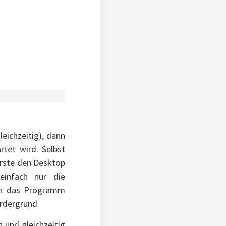
eichzeitig), dann
tet wird. Selbst
rste den Desktop
infach nur die
nn das Programm
rdergrund.
 und gleichzeitig