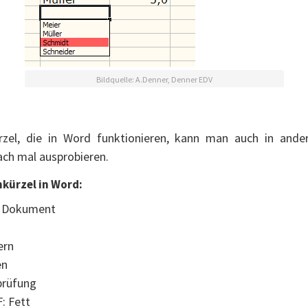
Bildquelle: A.Denner, Denner EDV
ürzel, die in Word funktionieren, kann man auch in an
ch mal ausprobieren.
nkürzel in Word:
s Dokument
n
ern
en
prüfung
: Fett