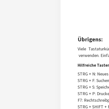
Übrigens:
Viele Tastaturk
verwenden. Einfa
Hilfreiche Taste
STRG + N: Neue
STRG + F: Suche
STRG + S: Speich
STRG + P: Druck
F7: Rechtschreib
STRG + SHIFT + F