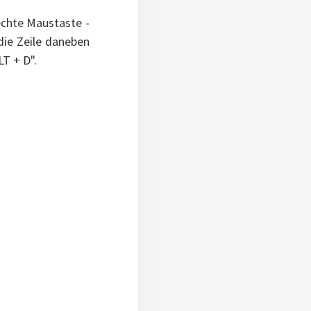
echte Maustaste -
die Zeile daneben
LT + D".