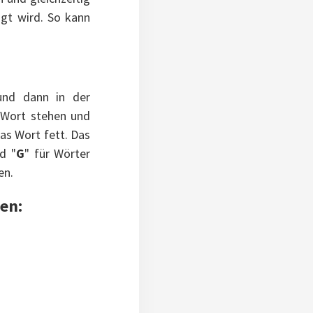
gt wird. So kann
und dann in der
m Wort stehen und
das Wort fett. Das
d "
G
" für Wörter
en.
ten: