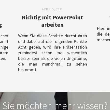
APRIL 5, 2021
Richtig mit PowerPoint
g
arbeiten
Hier fi
die de
echer
Wenn Sie diese Schritte durchführen
machen
kannt
und dabei auf die folgenden Punkte
nige
Acht geben, wird Ihre Präsentation
Ihrem
zumindest schon mal wesentlich
ten.
besser sein als die vielen Ungetüme,
die man manchmal zu sehen
bekommt.
Sie möchten mehr wissen?