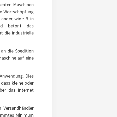
igenten Maschinen
che Wortschöpfung
änder, wie z.B. in
and betont das
 die industrielle
 an die Spedition
aschine auf eine
) Anwendung. Dies
, dass kleine oder
er das Internet
m Versandhändler
stimmtes Minimum