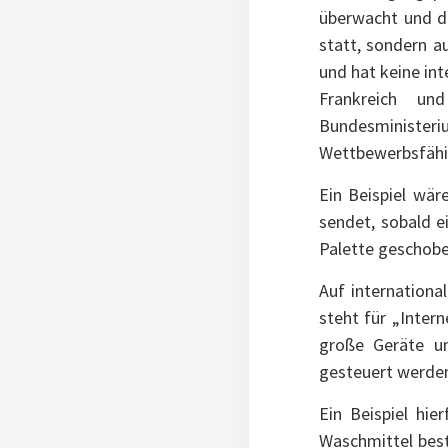
überwacht und de
statt, sondern a
und hat keine int
Frankreich un
Bundesministeriu
Wettbewerbsfähig
Ein Beispiel wär
sendet, sobald 
Palette geschobe
Auf internationa
steht für „Intern
große Geräte u
gesteuert werde
Ein Beispiel hi
Waschmittel bes