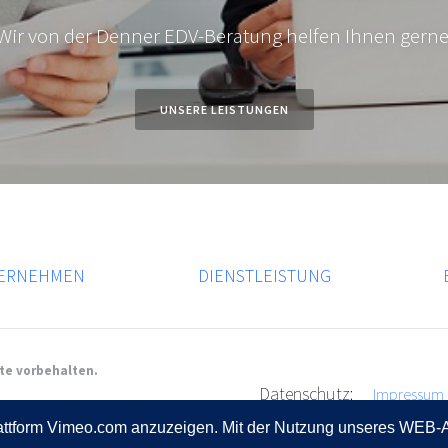
Wir von der Denner EDV-Beratung helfen Ihnen gerne
UNSERE LEISTUNGEN
ERNEHMEN
DIENSTLEISTUNG
hte vorbehalten.
Datenschutz:
Impressum
tform Vimeo.com anzuzeigen. Mit der Nutzung unseres WEB-Auft