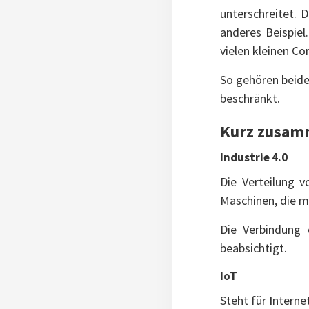
unterschreitet. 
anderes Beispiel
vielen kleinen C
So gehören beide
beschränkt.
Kurz zusam
Industrie 4.0
Die Verteilung v
Maschinen, die m
Die Verbindung 
beabsichtigt.
IoT
Steht für
I
nterne