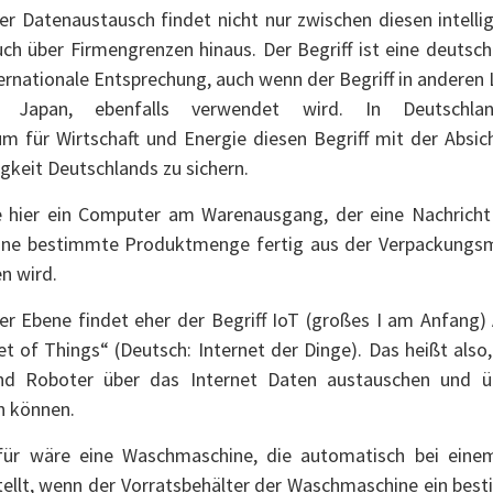
r Datenaustausch findet nicht nur zwischen diesen intell
uch über Firmengrenzen hinaus. Der Begriff ist eine deuts
ernationale Entsprechung, auch wenn der Begriff in anderen L
d Japan, ebenfalls verwendet wird. In Deutschl
m für Wirtschaft und Energie diesen Begriff mit der Absicht
keit Deutschlands zu sichern.
e hier ein Computer am Warenausgang, der eine Nachricht
eine bestimmte Produktmenge fertig aus der Verpackungsm
n wird.
ler Ebene findet eher der Begriff IoT (großes I am Anfang
et of Things“ (Deutsch: Internet der Dinge). Das heißt also
nd Roboter über das Internet Daten austauschen und üb
n können.
erfür wäre eine Waschmaschine, die automatisch bei eine
tellt, wenn der Vorratsbehälter der Waschmaschine ein be